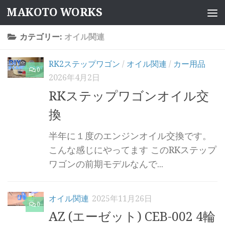
MAKOTO WORKS
コンテンツへスキップ
カテゴリー:
オイル関連
RK2ステップワゴン
/
オイル関連
/
カー用品
0
2026年4月2日
RKステップワゴンオイル交
換
半年に１度のエンジンオイル交換です。
こんな感じにやってます このRKステップ
ワゴンの前期モデルなんで...
オイル関連
2025年11月26日
0
AZ (エーゼット) CEB-002 4輪