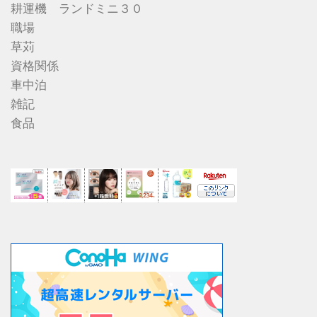
耕運機 ランドミニ３０
職場
草苅
資格関係
車中泊
雑記
食品