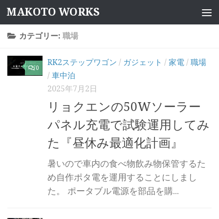
MAKOTO WORKS
コンテンツへスキップ
カテゴリー:
職場
RK2ステップワゴン
/
ガジェット
/
家電
/
職場
0
/
車中泊
2025年7月2日
リョクエンの50Wソーラー
パネル充電で試験運用してみ
た『昼休み最適化計画』
暑いので車内の食べ物飲み物保管するた
め自作ポタ電を運用することにしまし
た。 ポータブル電源を部品を購...