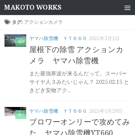
MAKOTO WORKS
コンテンツへスキップ
タグ:
アクションカメラ
ヤマハ除雪機 ＹＴ６６０
2025年3月2日
0
屋根下の除雪 アクションカ
メラ ヤマハ除雪機
また最強寒波が来るんだって。スーパー
サイヤ人３みたいじゃん？ 2025.02.15 と
きどき安物アク...
ヤマハ除雪機 ＹＴ６６０
2025年1月29日
0
ブロワーオンリーで攻めてみ
た ヤマハ除雪機YT660