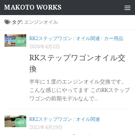
MAKOTO WORKS
コンテンツへスキップ
タグ:
エンジンオイル
RK2ステップワゴン
/
オイル関連
/
カー用品
0
2026年4月2日
RKステップワゴンオイル交
換
半年に１度のエンジンオイル交換です。
こんな感じにやってます このRKステップ
ワゴンの前期モデルなんで...
RK2ステップワゴン
/
オイル関連
0
2025年4月19日