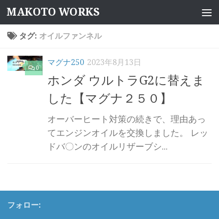
MAKOTO WORKS
コンテンツへスキップ
タグ:
オイルファンネル
マグナ250
2023年8月13日
0
ホンダ ウルトラG2に替えま
した【マグナ２５０】
オーバーヒート対策の続きで、理由あっ
てエンジンオイルを交換しました。 レッ
ドバ〇ンのオイルリザーブシ...
フォロー: