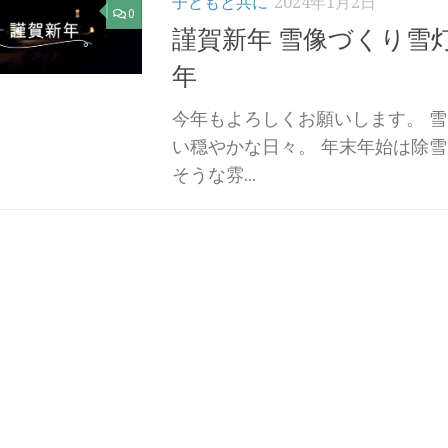
子どもと共に
2024年1月2日
0
謹賀新年 雪像づくり雪灯
年
今年もよろしくお願いします。 
い穏やかな日々。 年末年始は除
そうな雰...