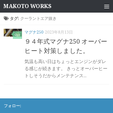
MAKOTO WORKS
コンテンツへスキップ
タグ:
クーラントエア抜き
マグナ250
2023年8月13日
0
９４年式マグナ250 オーバー
ヒート対策しました。
気温も高い日はちょっとエンジンがダレ
る感じが続きます。 きっとオーバーヒー
トしそうだからメンテナンス...
フォロー: