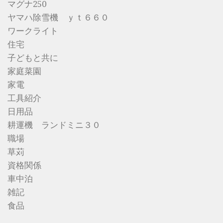
マグナ250
ヤマハ除雪機 ｙｔ６６０
ワークライト
住宅
子どもと共に
家庭菜園
家電
工具紹介
日用品
耕運機 ランドミニ３０
職場
草苅
資格関係
車中泊
雑記
食品