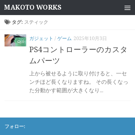
MAKOTO WORKS
コンテンツへスキップ
タグ:
スティック
ガジェット
/
ゲーム
2025年10月3日
0
PS4コントローラーのカスタ
ムパーツ
上から被せるように取り付けると、一セ
ンチほど長くなりますね。 その長くなっ
た分動かす範囲が大きくなり...
フォロー: