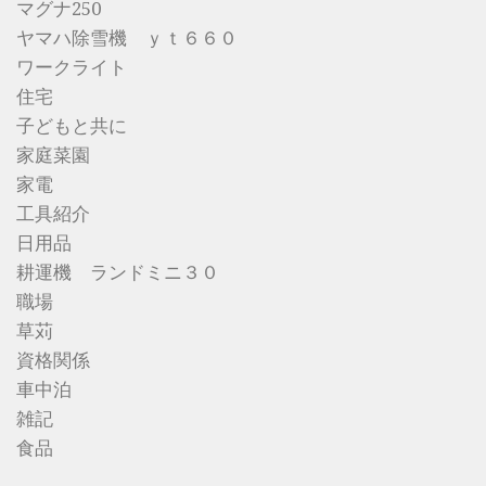
マグナ250
ヤマハ除雪機 ｙｔ６６０
ワークライト
住宅
子どもと共に
家庭菜園
家電
工具紹介
日用品
耕運機 ランドミニ３０
職場
草苅
資格関係
車中泊
雑記
食品