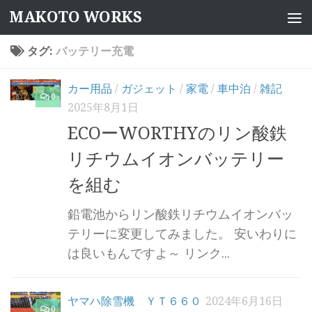
MAKOTO WORKS
コンテンツへスキップ
タグ:
バッテリー充電
カー用品
/
ガジェット
/
家電
/
車中泊
/
雑記
0
2025年8月1日
ECOーWORTHYのリン酸鉄
リチウムイオンバッテリー
を組む
鉛電池からリン酸鉄リチウムイオンバッ
テリーに変更してみました。 安いわりに
は良いもんですよ～ リンク...
ヤマハ除雪機 ＹＴ６６０
2024年6月16日
0