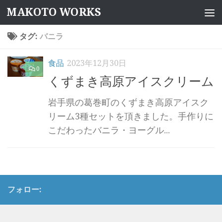
MAKOTO WORKS
コンテンツへスキップ
タグ:
バニラ
食品
2023年12月30日
0
くずまき高原アイスクリーム
岩手県の葛巻町のくずまき高原アイスク
リーム3種セットを頂きました。手作りに
こだわったバニラ・ヨーグル...
フォロー: