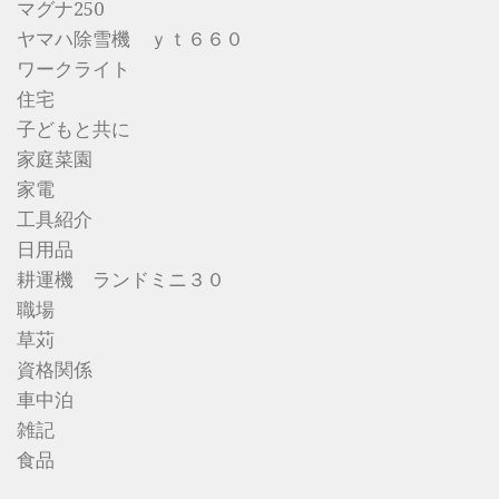
マグナ250
ヤマハ除雪機 ｙｔ６６０
ワークライト
住宅
子どもと共に
家庭菜園
家電
工具紹介
日用品
耕運機 ランドミニ３０
職場
草苅
資格関係
車中泊
雑記
食品