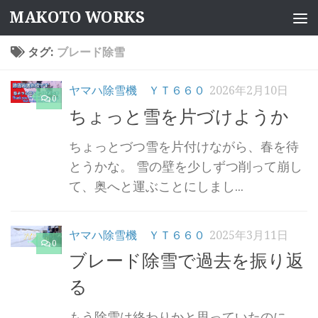
MAKOTO WORKS
コンテンツへスキップ
タグ:
ブレード除雪
ヤマハ除雪機 ＹＴ６６０
2026年2月10日
0
ちょっと雪を片づけようか
ちょっとづつ雪を片付けながら、春を待
とうかな。 雪の壁を少しずつ削って崩し
て、奥へと運ぶことにしまし...
ヤマハ除雪機 ＹＴ６６０
2025年3月11日
0
ブレード除雪で過去を振り返
る
もう除雪は終わりかと思っていたのに。