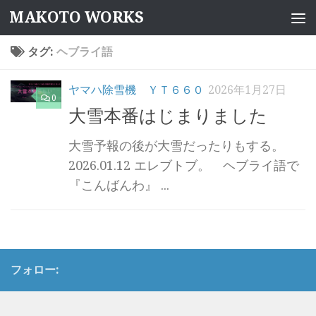
MAKOTO WORKS
コンテンツへスキップ
タグ:
ヘブライ語
ヤマハ除雪機 ＹＴ６６０
2026年1月27日
0
大雪本番はじまりました
大雪予報の後が大雪だったりもする。
2026.01.12 エレブトブ。 ヘブライ語で
『こんばんわ』 ...
フォロー: