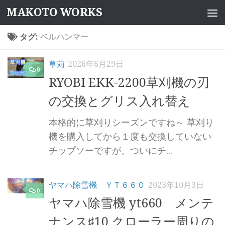
MAKOTO WORKS
コンテンツへスキップ
タグ:
ベルハンマー
草苅
2026年6月29日
0
RYOBI EKK-2200草刈機の刃
の交換とグリス入れ替え
本格的に草刈りシーズンですね～ 草刈り
機を購入してから１度も交換していない
チップソーですが、ついにチ...
ヤマハ除雪機 ＹＴ６６０
2023年10月3日
0
ヤマハ除雪機 yt660 メンテ
ナンス♯10 クローラー周りの