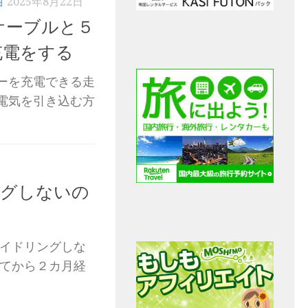
泊
2025年8月22日
ケーブルと５
充電をする
ーを充電できる走
電気を引き込む方
ングしないの
アイドリングしな
してから２カ月経