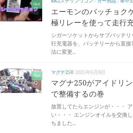
RK2ステップワゴン
/
カー用品
/
車中
0
エーモンのバッチョク
極リレーを使って走行
シガーソケットからサブバッテリ
行充電器を、バッテリーから直接
法に変更...
マグナ250
2025年6月8日
0
マグナ250がアイドリ
で整備するの巻
放置してたらエンジンが・・・ 
い・・・ エンジンオイルを交換
ちました...