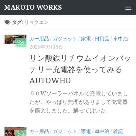
MAKOTO WORKS
コンテンツへスキップ
タグ:
リョクエン
カー用品
/
ガジェット
/
家電
/
日用品
/
車中泊
0
2025年9月18日
リン酸鉄リチウムイオンバッ
テリー充電器を使ってみる
AUTOWHD
５０Wソーラーパネルで充電していまし
たが、やっぱり無理がありまして充電器
を購入しました。解ってはいた...
カー用品
/
ガジェット
/
家電
/
車中泊
/
雑記
0