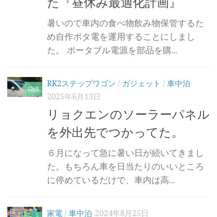
た『昼休み最適化計画』
暑いので車内の食べ物飲み物保管するた
め自作ポタ電を運用することにしまし
た。 ポータブル電源を部品を購...
RK2ステップワゴン
/
ガジェット
/
車中泊
0
2025年6月13日
リョクエンのソーラーパネル
を外出先でつかってた。
６月になって急に暑い日が続いてきまし
た。もちろん車を日当たりのいいところ
に停めているだけで、車内は高...
家電
/
車中泊
2024年8月25日