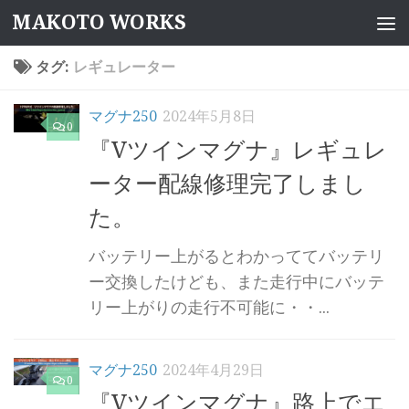
MAKOTO WORKS
コンテンツへスキップ
タグ:
レギュレーター
マグナ250
2024年5月8日
0
『Vツインマグナ』レギュレ
ーター配線修理完了しまし
た。
バッテリー上がるとわかっててバッテリ
ー交換したけども、また走行中にバッテ
リー上がりの走行不可能に・・...
マグナ250
2024年4月29日
0
『Vツインマグナ』路上でエ