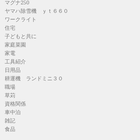
マグナ250
ヤマハ除雪機 ｙｔ６６０
ワークライト
住宅
子どもと共に
家庭菜園
家電
工具紹介
日用品
耕運機 ランドミニ３０
職場
草苅
資格関係
車中泊
雑記
食品