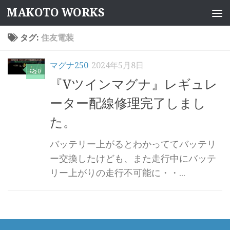
MAKOTO WORKS
コンテンツへスキップ
タグ:
住友電装
マグナ250
2024年5月8日
0
『Vツインマグナ』レギュレ
ーター配線修理完了しまし
た。
バッテリー上がるとわかっててバッテリ
ー交換したけども、また走行中にバッテ
リー上がりの走行不可能に・・...