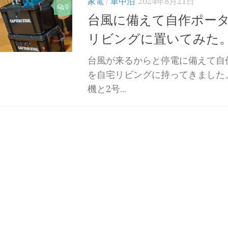
家電
/
車中泊
2024年8月21日
0
台風に備えて自作ポー
リビングに置いてみた
台風が来るからと停電に備えて自
を自宅リビングに持ってきました
機と2号...