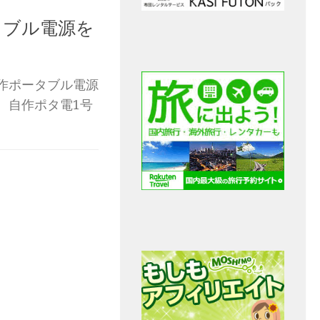
タブル電源を
。
作ポータブル電源
。自作ポタ電1号