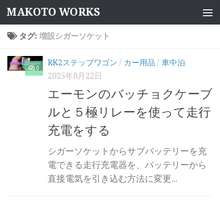
MAKOTO WORKS
コンテンツへスキップ
タグ:
増設シガーソケット
RK2ステップワゴン
/
カー用品
/
車中泊
0
2025年8月22日
エーモンのバッチョクケーブ
ルと５極リレーを使って走行
充電をする
シガーソケットからサブバッテリーを充
電できる走行充電器を、バッテリーから
直接電気を引き込む方法に変更...