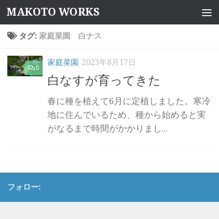
MAKOTO WORKS
コンテンツへスキップ
タグ:
家庭菜園 白ナス
家庭菜園
2023年8月17日
0
白なすが育ってきた
春に種を植えて6月に定植しました。寒冷
地に住んでいるため、種から始めると実
がなるまで時間がかかりまし...
フォロー: