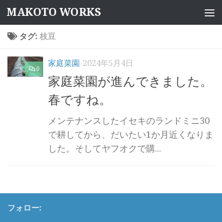
MAKOTO WORKS
コンテンツへスキップ
タグ:
枝豆
家庭菜園
2024年5月4日
0
家庭菜園が進んできました。
春ですね。
メンテナンスしたイセキのランドミニ30
で耕してから、だいたい1か月近くなりま
した。そしてヤフオクで購...
フォロー: