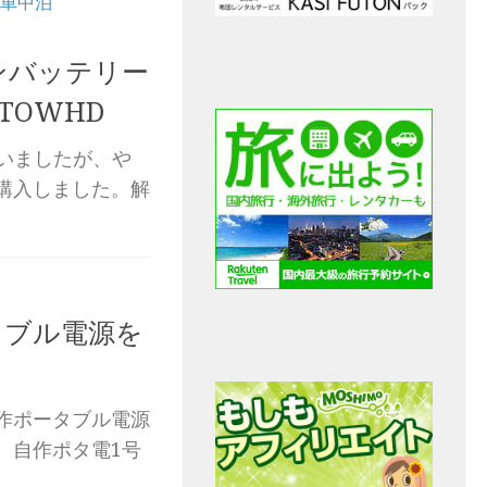
車中泊
ンバッテリー
TOWHD
いましたが、や
購入しました。解
タブル電源を
。
作ポータブル電源
。自作ポタ電1号