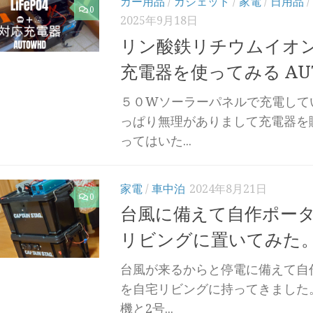
カー用品
/
ガジェット
/
家電
/
日用品
/
0
2025年9月18日
リン酸鉄リチウムイオ
充電器を使ってみる AU
５０Wソーラーパネルで充電して
っぱり無理がありまして充電器を
ってはいた...
家電
/
車中泊
2024年8月21日
0
台風に備えて自作ポー
リビングに置いてみた
台風が来るからと停電に備えて自
を自宅リビングに持ってきました
機と2号...