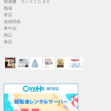
耕運機 ランドミニ３０
職場
草苅
資格関係
車中泊
雑記
食品