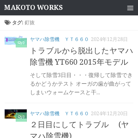
MAKOTO WORKS
コンテンツへスキップ
タグ:
釘抜
ヤマハ除雪機 ＹＴ６６０
2024年12月28日
0
トラブルから脱出したヤマハ
除雪機 YT660 2015年モデル
そして除雪3日目・・・復帰して除雪でき
るかどうかテスト オーガの歯が曲がって
しまいウォームケースと干...
ヤマハ除雪機 ＹＴ６６０
2024年12月20日
0
２日目にしてトラブル (ヤ
マハ除雪機)