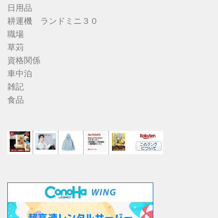
日用品
耕運機 ランドミニ３０
職場
草苅
資格関係
車中泊
雑記
食品