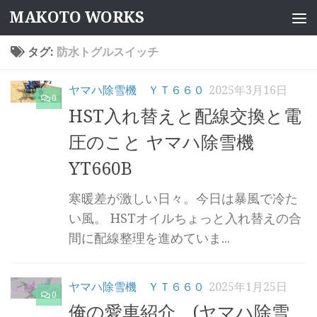
MAKOTO WORKS
コンテンツへスキップ
タグ:
防水トグルスイッチ
ヤマハ除雪機 ＹＴ６６０
2025年3月16日
0
HST入れ替えと配線交換と電
圧のこと ヤマハ除雪機
YT660B
寒暖差が激しい日々。今日は暴風で冷た
い風。 HSTオイルちょっと入れ替えの合
間に配線整理を進めていま...
ヤマハ除雪機 ＹＴ６６０
2025年1月25日
0
俺の愛車紹介 (ヤマハ除雪