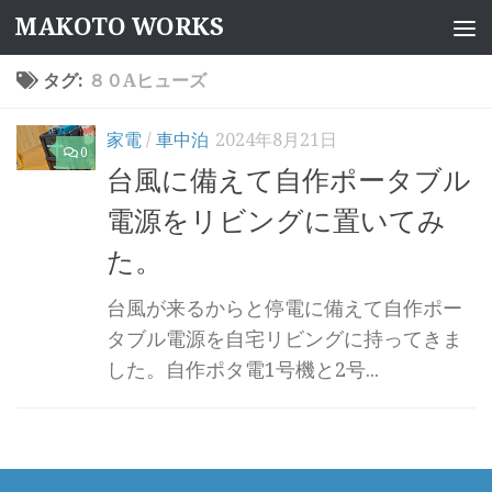
MAKOTO WORKS
コンテンツへスキップ
タグ:
８０Aヒューズ
家電
/
車中泊
2024年8月21日
0
台風に備えて自作ポータブル
電源をリビングに置いてみ
た。
台風が来るからと停電に備えて自作ポー
タブル電源を自宅リビングに持ってきま
した。自作ポタ電1号機と2号...