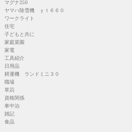
マグナ250
ヤマハ除雪機 ｙｔ６６０
ワークライト
住宅
子どもと共に
家庭菜園
家電
工具紹介
日用品
耕運機 ランドミニ３０
職場
草苅
資格関係
車中泊
雑記
食品