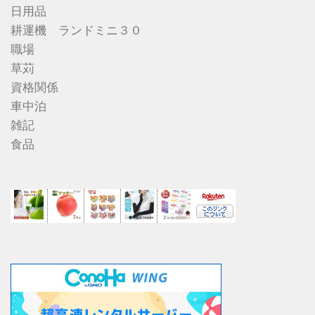
日用品
耕運機 ランドミニ３０
職場
草苅
資格関係
車中泊
雑記
食品