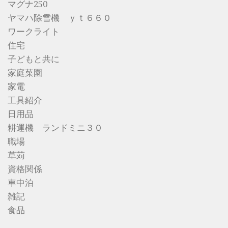
マグナ250
ヤマハ除雪機 ｙｔ６６０
ワークライト
住宅
子どもと共に
家庭菜園
家電
工具紹介
日用品
耕運機 ランドミニ３０
職場
草苅
資格関係
車中泊
雑記
食品