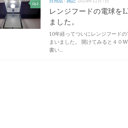
日用品
/
雑記
2024年12月7日
0
レンジフードの電球をL
ました。
10年経ってついにレンジフード
まいました。 開けてみると４０W以
書い...