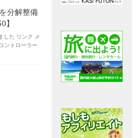
ーを分解整備
50】
した リンク メ
正コントローラー