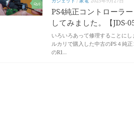
ガジェット
/
家電
2025年9月27日
0
PS4純正コントローラ
してみました。【JDS-0
いろいろあって修理することにしま
ルカリで購入した中古のPS４純
のR1...