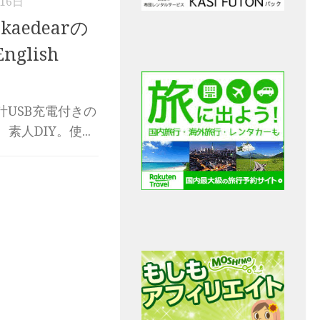
16日
aedearの
glish
計USB充電付きの
人DIY。使...