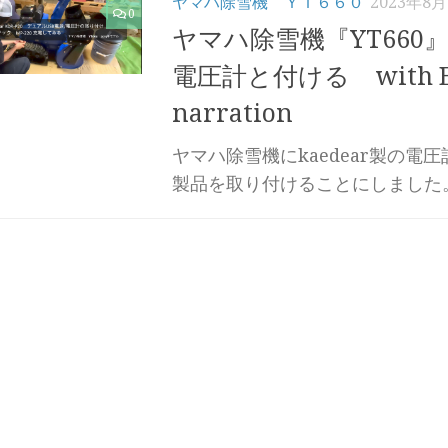
ヤマハ除雪機 ＹＴ６６０
2023年8月
0
ヤマハ除雪機『YT660』k
電圧計と付ける with En
narration
ヤマハ除雪機にkaedear製の電圧
製品を取り付けることにしました。素