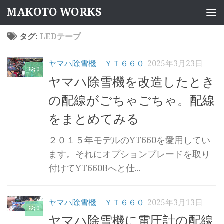
MAKOTO WORKS
コンテンツへスキップ
タグ:
LEDテープ
ヤマハ除雪機 ＹＴ６６０
2025年3月23日
0
ヤマハ除雪機を改造したとき
の配線がごちゃごちゃ。配線
をまとめてみる
２０１５年モデルのYT660を愛用してい
ます。それにオプションブレードを取り
付けてYT660Bへと仕...
ヤマハ除雪機 ＹＴ６６０
2025年3月13日
0
ヤマハ除雪機に電圧計の配線