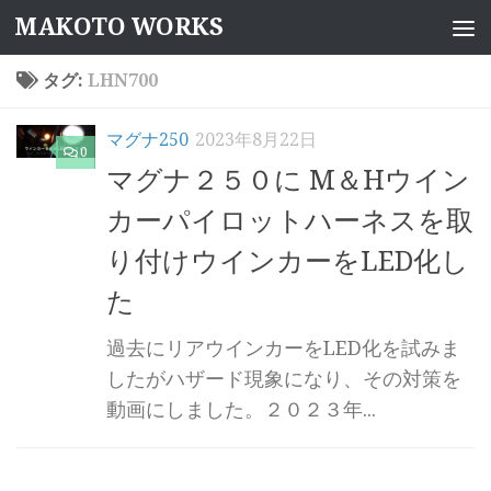
MAKOTO WORKS
コンテンツへスキップ
タグ:
LHN700
マグナ250
2023年8月22日
0
マグナ２５０に M＆Hウイン
カーパイロットハーネスを取
り付けウインカーをLED化し
た
過去にリアウインカーをLED化を試みま
したがハザード現象になり、その対策を
動画にしました。２０２３年...