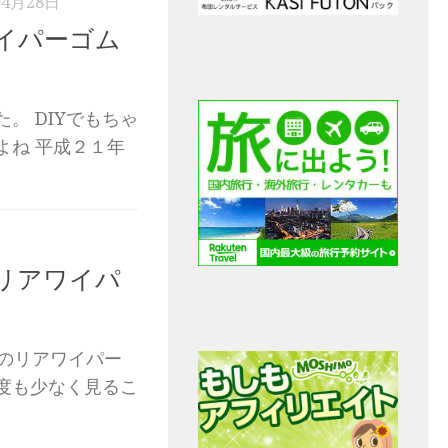
年4月28日
イパーゴム
。 DIYでもちゃ
よね 平成２１年
のリアワイパ
ンのリアワイパー
度も少なく見るこ