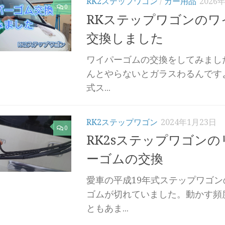
RK2ステップワゴン
/
カー用品
2026
0
RKステップワゴンのワ
交換しました
ワイパーゴムの交換をしてみました
んとやらないとガラスわるんです
式ス...
RK2ステップワゴン
2024年1月23日
0
RK2sステップワゴン
ーゴムの交換
愛車の平成19年式ステップワゴ
ゴムが切れていました。動かす頻
ともあま...