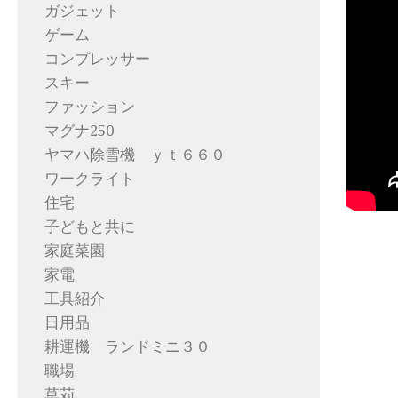
ガジェット
ゲーム
コンプレッサー
スキー
ファッション
マグナ250
ヤマハ除雪機 ｙｔ６６０
ワークライト
住宅
子どもと共に
家庭菜園
家電
工具紹介
日用品
耕運機 ランドミニ３０
職場
草苅