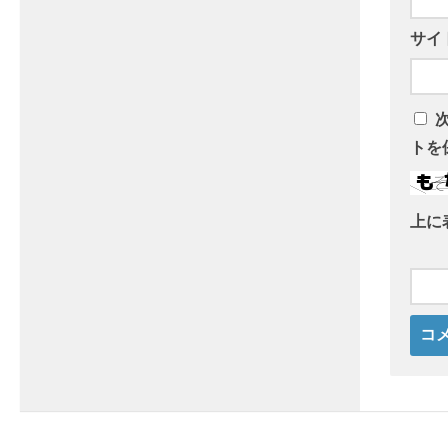
サイ
トを
上に