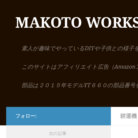
コンテンツへスキップ
MAKOTO WORK
素人が趣味でやっているDIYや子供との様子
このサイトはアフィリエイト広告（Amazo
部品は２０１５年モデルYT６６０の部品番号
耕運機
フォロー:
次の記事