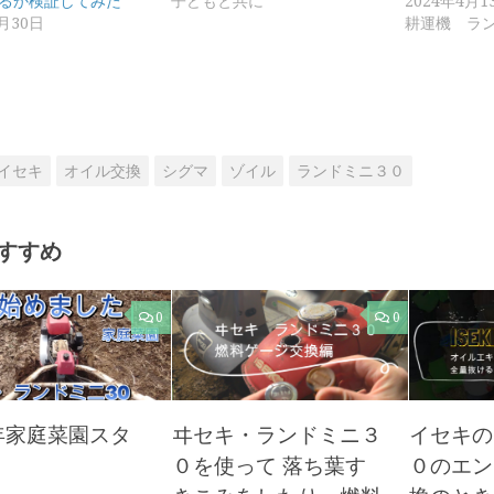
るか検証してみた
子どもと共に
2024年4月1
3月30日
耕運機 ラ
イセキ
オイル交換
シグマ
ゾイル
ランドミニ３０
すすめ
0
0
6年家庭菜園スタ
ヰセキ・ランドミニ３
イセキの
０を使って 落ち葉す
０のエン