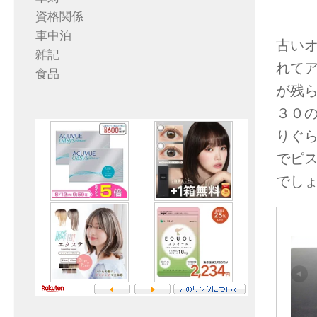
資格関係
車中泊
古い
雑記
れて
食品
が残
３０
りぐら
でピ
でし