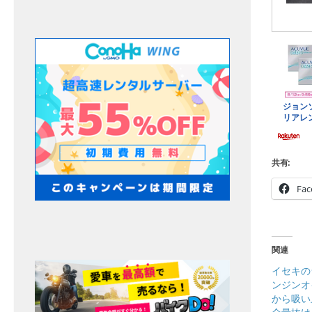
共有:
Fac
関連
イセキの
ンジンオ
から吸い