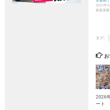
全量抜け
2025年
家庭菜園
タグ:
お
202
ート