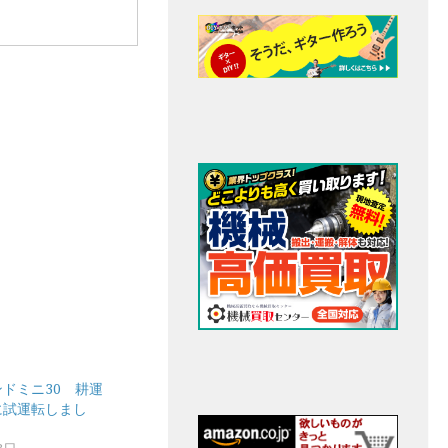
ドミニ30 耕運
に試運転しまし