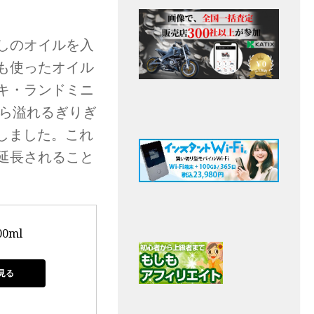
しのオイルを入
も使ったオイル
キ・ランドミニ
から溢れるぎりぎ
加しました。これ
延長されること
0ml
見る