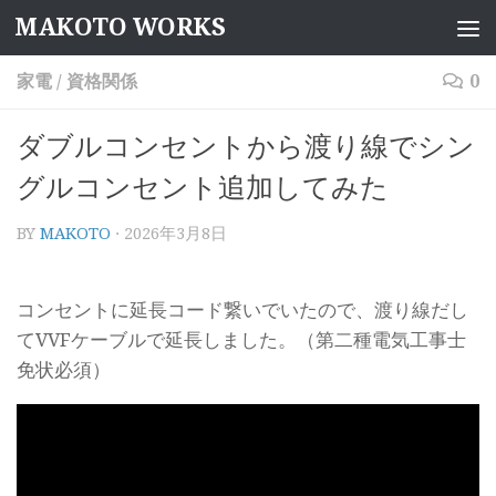
MAKOTO WORKS
コンテンツへスキップ
家電
/
資格関係
0
ダブルコンセントから渡り線でシン
グルコンセント追加してみた
BY
MAKOTO
·
2026年3月8日
コンセントに延長コード繋いでいたので、渡り線だし
てVVFケーブルで延長しました。（第二種電気工事士
免状必須）