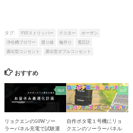
タグ:
VVFストリッパー
テスター
ホーザン
浄化槽ブロワー
渡り線
輪作り
電圧計
露出型コンセント
露出型ダブルコンセント
おすすめ
0
0
リョクエンの50Wソー
自作ポタ電１号機にリョ
ラーパネル充電で試験運
クエンのソーラーパネル