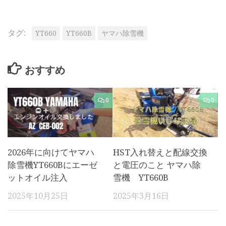
タグ:
YT660
YT660B
ヤマハ除雪機
おすすめ
0
0
2026年に向けてヤマハ
HST入れ替えと配線交換
除雪機YT660Bにエーゼ
と電圧のこと ヤマハ除
ットオイル注入
雪機 YT660B
2025年10月25日
2025年3月16日