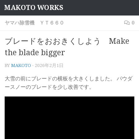
MAKOTO WORKS
コンテンツへスキップ
ヤマハ除雪機 ＹＴ６６０
0
ブレードをおおきくしよう Make
the blade bigger
BY
MAKOTO
·
2026年2月1日
大雪の前にブレードの横板を大きくしました。 パウダ
ースノーのブレードを少し改善です。