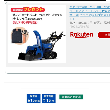
ヤマハ除雪機 YT660B 除雪
プ ゼノアヒートベストPro 
サイズ(ブラック)をいずれか1
ント
価格：507,810円（税込、送料
(2026/2/2時点)
楽