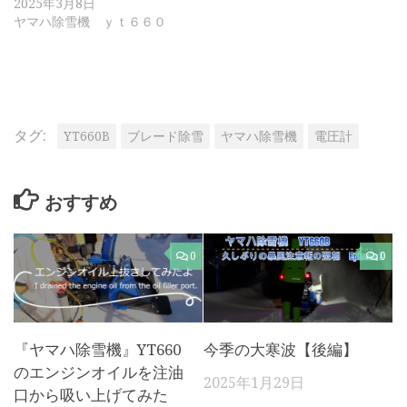
2025年3月8日
ヤマハ除雪機 ｙｔ６６０
タグ:
YT660B
ブレード除雪
ヤマハ除雪機
電圧計
おすすめ
0
0
『ヤマハ除雪機』YT660
今季の大寒波【後編】
のエンジンオイルを注油
2025年1月29日
口から吸い上げてみた