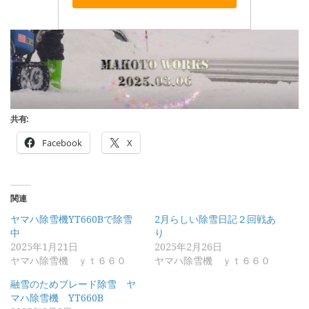
共有:
Facebook
X
関連
ヤマハ除雪機YT660Bで除雪
2月らしい除雪日記２回戦あ
中
り
2025年1月21日
2025年2月26日
ヤマハ除雪機 ｙｔ６６０
ヤマハ除雪機 ｙｔ６６０
融雪のためブレード除雪 ヤ
マハ除雪機 YT660B