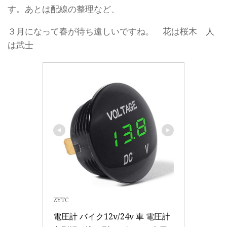
す。あとは配線の整理など、
３月になって春が待ち遠しいですね。 花は桜木 人
は武士
ZYTC
電圧計 バイク12v/24v 車 電圧計 