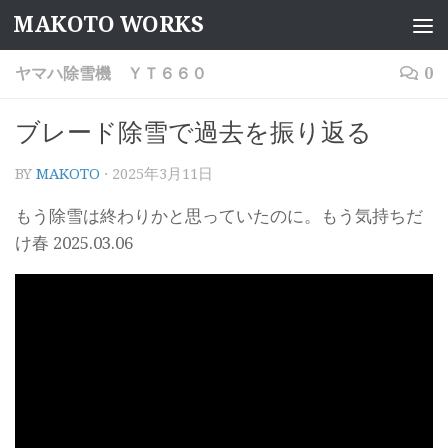
MAKOTO WORKS
コンテンツへスキップ
ヤマハ除雪機 ＹＴ６６０
0
ブレード除雪で過去を振り返る
BY
MAKOTO
·
2025年3月11日
もう除雪は終わりかと思っていたのに。もう気持ちだ
け春 2025.03.06