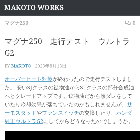
MAKOTO WORKS
コンテンツへスキップ
マグナ250
0
マグナ250 走行テスト ウルトラ
G2
BY
MAKOTO
·
2023年8月13日
オーバーヒート対策
が終わったので走行テストしまし
た。 安いSJクラスの鉱物油からSLクラスの部分合成油
へとグレードアップです。鉱物油だから熱ダレをして
いたり冷却効果が落ちていたのかもしれませんが、
サ
ーモスタッド
や
ファンスイッチ
の交換したり、
ホンダ
純正ウルトラG2
にしてからどうなったのでしょうか。