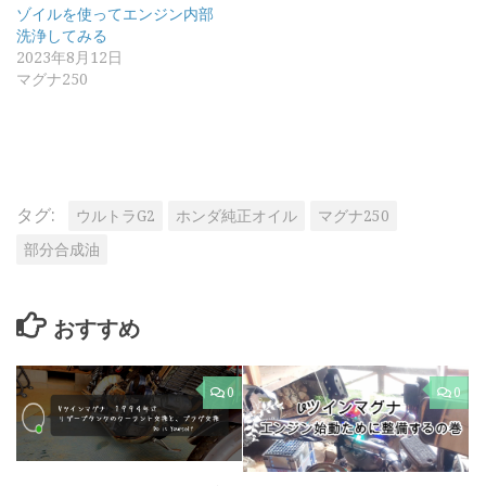
ゾイルを使ってエンジン内部
洗浄してみる
2023年8月12日
マグナ250
タグ:
ウルトラG2
ホンダ純正オイル
マグナ250
部分合成油
おすすめ
0
0