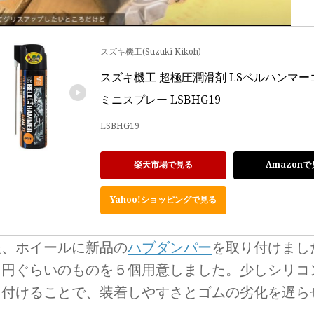
スズキ機工(Suzuki Kikoh)
スズキ機工 超極圧潤滑剤 LSベルハンマーゴ
ミニスプレー LSBHG19
LSBHG19
楽天市場で見る
Amazonで
Yahoo!ショッピングで見る
後、ホイールに新品の
ハブダンパー
を取り付けまし
０円ぐらいのものを５個用意しました。少しシリコ
り付けることで、装着しやすさとゴムの劣化を遅ら