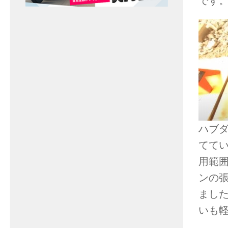
です
ハブ
てて
用範
ンの
まし
いも