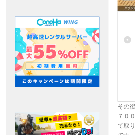
その
７０
て取