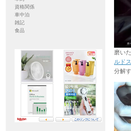
資格関係
車中泊
雑記
食品
磨い
ルド
分解