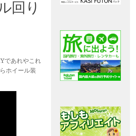
ール回り
IYであれやこれ
からホイール装