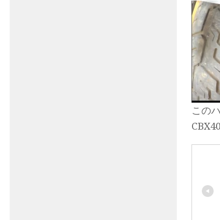
このハ
CBX