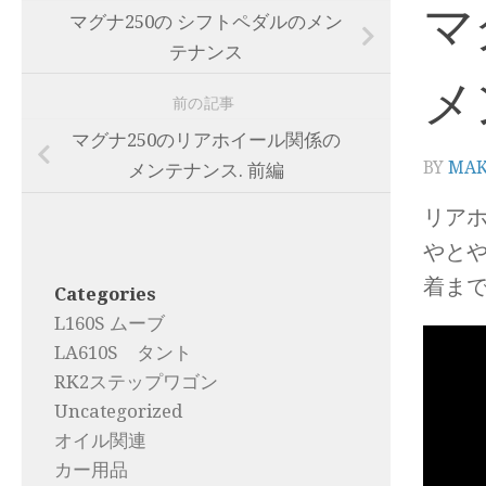
マ
マグナ250の シフトペダルのメン
テナンス
メ
前の記事
マグナ250のリアホイール関係の
BY
MA
メンテナンス. 前編
リアホ
やと
着ま
Categories
L160S ムーブ
LA610S タント
RK2ステップワゴン
Uncategorized
オイル関連
カー用品