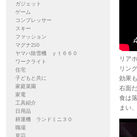
ガジェット
ゲーム
コンプレッサー
スキー
ファッション
マグナ250
ヤマハ除雪機 ｙｔ６６０
リア
ワークライト
リン
住宅
効果
子どもと共に
家庭菜園
右面
家電
食は
工具紹介
まい
日用品
耕運機 ランドミニ３０
職場
草苅