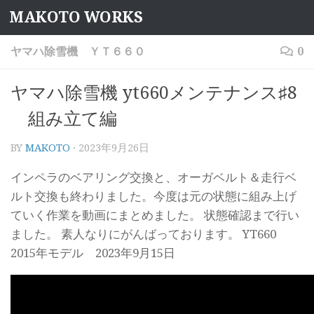
MAKOTO WORKS
コンテンツへスキップ
ヤマハ除雪機 ＹＴ６６０
0
ヤマハ除雪機 yt660メンテナンス♯8
組み立て編
BY
MAKOTO
·
2023年9月26日
インペラのベアリング交換と、オーガベルト＆走行ベ
ルト交換も終わりました。今度は元の状態に組み上げ
ていく作業を動画にまとめました。 状態確認まで行い
ました。 素人なりにがんばっております。 YT660
2015年モデル 2023年9月15日