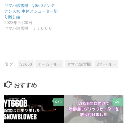
ヤマハ除雪機 yt660メンテ
ナンス♯6 車体とシューター切
り離し編
2023年9月20日
ヤマハ除雪機 ｙｔ６６０
タグ:
YT660
オーガベルト
ヤマハ除雪機
走行ベルト
おすすめ
0
0