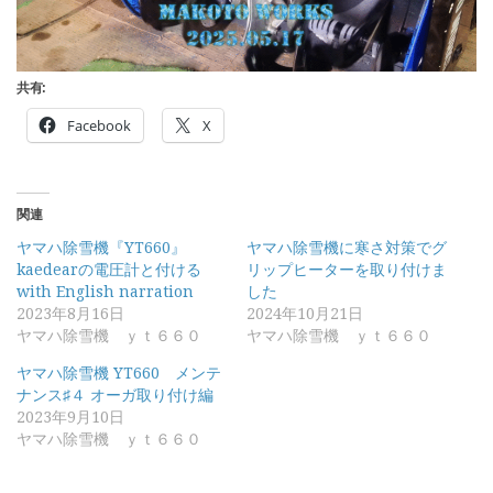
共有:
Facebook
X
関連
ヤマハ除雪機『YT660』
ヤマハ除雪機に寒さ対策でグ
kaedearの電圧計と付ける
リップヒーターを取り付けま
with English narration
した
2023年8月16日
2024年10月21日
ヤマハ除雪機 ｙｔ６６０
ヤマハ除雪機 ｙｔ６６０
ヤマハ除雪機 YT660 メンテ
ナンス♯４ オーガ取り付け編
2023年9月10日
ヤマハ除雪機 ｙｔ６６０