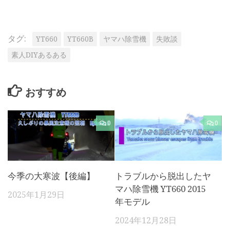
タグ:
YT660
YT660B
ヤマハ除雪機
失敗談
素人DIYあるある
おすすめ
0
0
今季の大寒波【後編】
トラブルから脱出したヤ
マハ除雪機 YT660 2015
2025年1月29日
年モデル
2024年12月28日