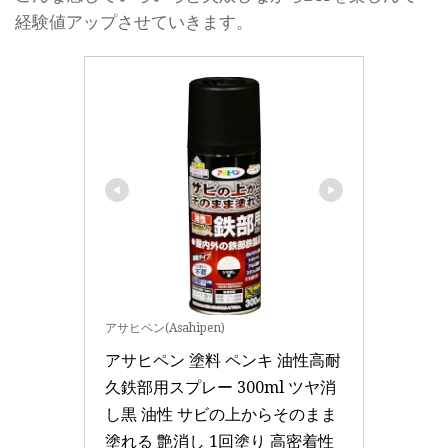
経験値アップさせていきます。
アサヒペン(Asahipen)
アサヒペン 塗料 ペンキ 油性高耐
久鉄部用スプレー 300ml ツヤ消
し黒 油性 サビの上からそのまま
塗れる 艶消し 1回塗り 高密着性 