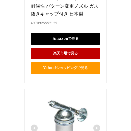
耐候性 パターン変更ノズル ガス
抜きキャップ付き 日本製
4970925552129
Amazonで見る
楽天市場で見る
Yahoo!ショッピングで見る