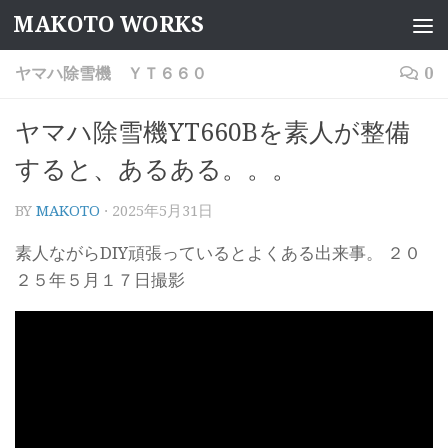
MAKOTO WORKS
コンテンツへスキップ
ヤマハ除雪機 ＹＴ６６０
0
ヤマハ除雪機YT660Bを素人が整備
すると、あるある。。。
BY
MAKOTO
·
2025年5月31日
素人ながらDIY頑張っているとよくある出来事。 ２０
２５年５月１７日撮影