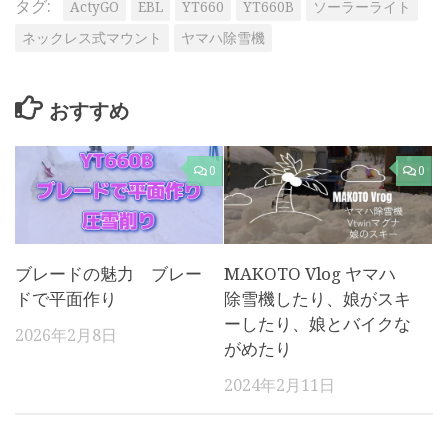
タグ:
ActyGO
EBL
YT660
YT660B
ソーラーライト
ネックレス式マウント
ヤマハ除雪機
おすすめ
0
0
ブレードの魅力 ブレー
MAKOTO Vlog ヤマハ
ドで平面作り
除雪機したり、娘がスキ
ーしたり、娘とバイクな
2026年2月8日
がめたり
2024年2月11日