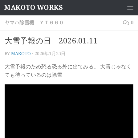
MAKOTO WORKS
コンテンツへスキップ
ヤマハ除雪機 ＹＴ６６０
0
大雪予報の日 2026.01.11
BY
MAKOTO
·
2026年1月25日
大雪予報のため恐る恐る外に出てみる。 大雪じゃなく
ても待っているのは除雪