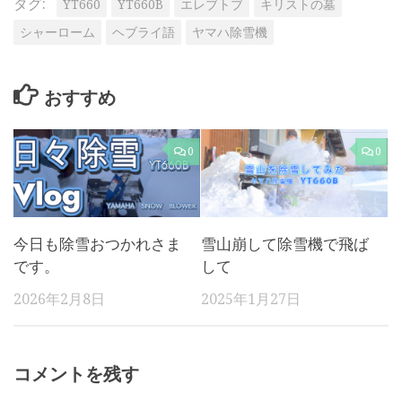
タグ:
YT660
YT660B
エレブトブ
キリストの墓
シャーローム
ヘブライ語
ヤマハ除雪機
おすすめ
0
0
今日も除雪おつかれさま
雪山崩して除雪機で飛ば
です。
して
2026年2月8日
2025年1月27日
コメントを残す