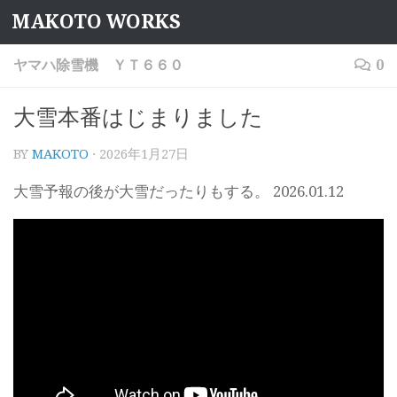
MAKOTO WORKS
コンテンツへスキップ
ヤマハ除雪機 ＹＴ６６０
0
大雪本番はじまりました
BY
MAKOTO
·
2026年1月27日
大雪予報の後が大雪だったりもする。 2026.01.12