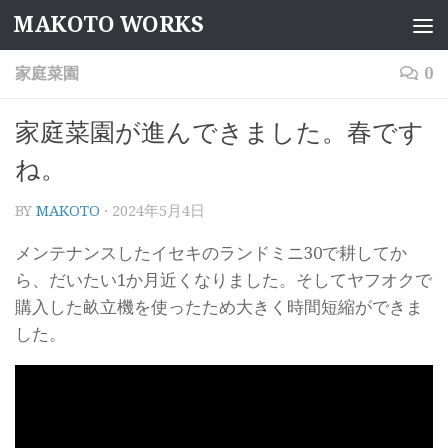
MAKOTO WORKS
コンテンツへスキップ
家庭菜園
0
家庭菜園が進んできました。春です
ね。
BY
MAKOTO
·
2024年5月4日
メンテナンスしたイセキのランドミニ30で耕してか
ら、だいたい1か月近くなりました。そしてヤフオクで
購入した畝立機を使ったため大きく時間短縮ができま
した。