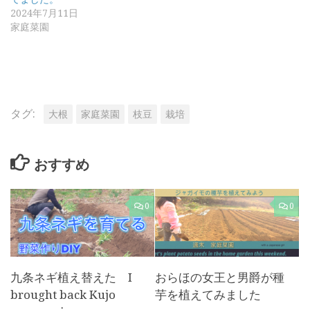
2024年7月11日
家庭菜園
タグ:
大根
家庭菜園
枝豆
栽培
おすすめ
0
0
九条ネギ植え替えた I
おらほの女王と男爵が種
brought back Kujo
芋を植えてみました