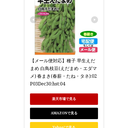
【メール便対応】種子 早生えだ
まめ 白鳥枝豆(えだまめ・エダマ
メ) 春まき(春薪・たね・タネ):02
P03Dec30:hst:04
楽天市場で見る
AMAZONで見る
Yahoo!で見る