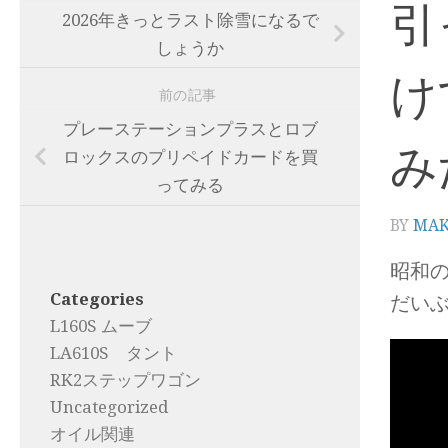
引
2026年きっとラスト除雪になるで
しょうか
け
前の記事
プレーステーションプラスとロブ
み
ロックスのプリペイドカードを買
ってみる
BY
MA
昭和
Categories
だいぶ
L160S ムーブ
LA610S タント
RK2ステップワゴン
Uncategorized
オイル関連