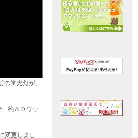
前の蛍光灯が、
で、約８０ワッ
に変更しまし