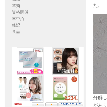
た。
草苅
資格関係
車中泊
雑記
食品
分解
があ