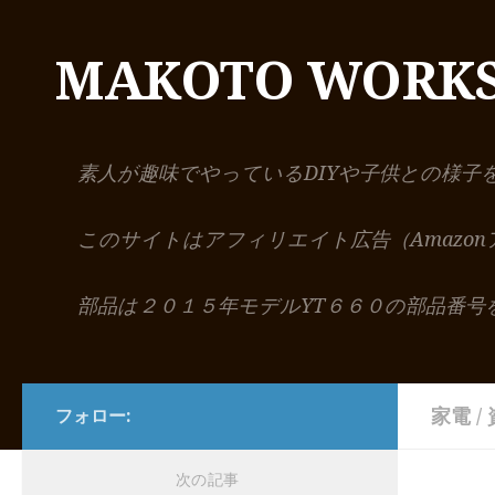
コンテンツへスキップ
MAKOTO WORK
素人が趣味でやっているDIYや子供との様子
このサイトはアフィリエイト広告（Amazo
部品は２０１５年モデルYT６６０の部品番号
家電
/
フォロー:
次の記事