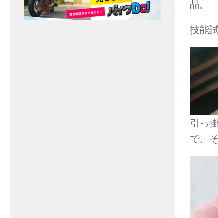
品。
技能
引っ
で、そ