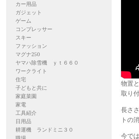
カー用品
ガジェット
ゲーム
コンプレッサー
スキー
ファッション
マグナ250
ヤマハ除雪機 ｙｔ６６０
ワークライト
住宅
物置
子どもと共に
取り
家庭菜園
家電
長さ
工具紹介
トの
日用品
耕運機 ランドミニ３０
今で
職場