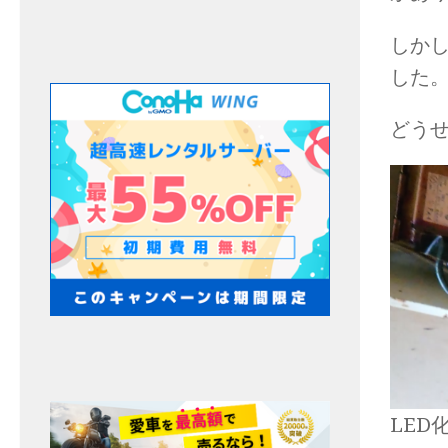
しか
した
どう
LE