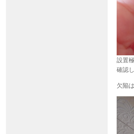
設置
確認
欠陥