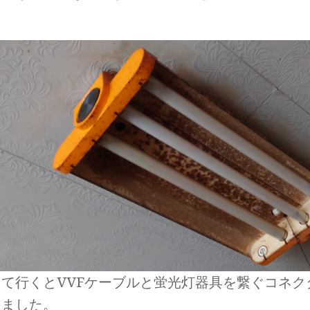
して行くとVVFケーブルと蛍光灯器具を繋ぐコネク
りました。