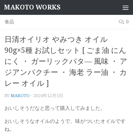
MAKOTO WORKS
コンテンツへスキップ
食品
0
日清オイリオ やみつき オイル
90g×5種 お試しセット [ ごま油 にん
にく ・ ガーリックバタ― 風味 ・ ア
ジアンパクチー ・ 海老 ラー油 ・ カ
レー オイル ]
BY
MAKOTO
·
2024年12月5日
おいしそうだなと思って購入してみました。
おいしそうなオイルのようで、味がついたオイルです
ね。